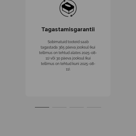
Tagastamisgarantii
K
Sobimatuid tooteid saab
tagastada 365 päeva jooksul (kui
tellimus on tehtud alates 2025-08-
11) või 30 päeva jooksul (kui
tellimus on tehtud kuni 2025-08-
11).