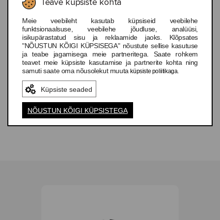
Teave küpsiste kohta
Meie veebileht kasutab küpsiseid veebilehe
funktsionaalsuse, veebilehe jõudluse, analüüsi,
isikupärastatud sisu ja reklaamide jaoks. Klõpsates
"NÕUSTUN KÕIGI KÜPSISEGA" nõustute sellise kasutuse
6 Colors
9 Colors
ja teabe jagamisega meie partneritega. Saate rohkem
teavet meie küpsiste kasutamise ja partnerite kohta ning
Keen Astoria West
Keen Newport H2
samuti saate oma nõusolekut muuta
küpsiste poliitikaga.
Sandal Women's
Men's
Küpsiste seaded
49,99 €
89,99 €
NÕUSTUN KÕIGI KÜPSISTEGA
5
4.7