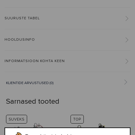
SUURUSTE TABEL
HOOLDUSINFO
INFORMATSIOON KOHTA KEEN
KLIENTIDE ARVUSTUSED (0)
Sarnased tooted
SUVEKS
TOP