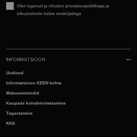
Olen lugenud ja nõustun
privaatsuspoliitikaga
ja
isikuandmete kaitse eeskirjadega
INFORMATSIOON
Uudised
Informatsioon KEEN kohta
Maksemeetodid
Kaupade kohaletoimetamine
Tagastamine
KKK