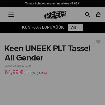
Tasuta kohaletoimetamine alates 49,99 €
KUNI -60% LOPUMÜÜK
Vali →
Keen UNEEK PLT Tassel
All Gender
Vienuma kods 1030336
64,99 €
159.99
(-59%)