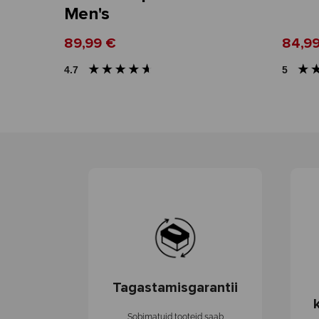
Men's
89,99 €
84,9
4.7
5
Tagastamisgarantii
Sobimatuid tooteid saab