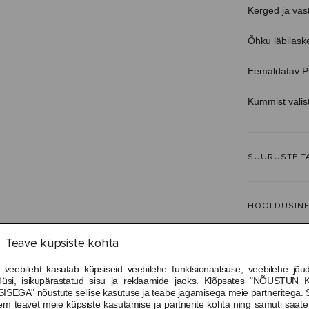
Kerged ja vas
Õhku läbilask
Eemaldatav P
Kummist välis
SUURUSTE T
HOOLDUSIN
Teave küpsiste kohta
INFORMATSI
 veebileht kasutab küpsiseid veebilehe funktsionaalsuse, veebilehe jõud
üüsi, isikupärastatud sisu ja reklaamide jaoks. Klõpsates "NÕUSTUN 
ISEGA" nõustute sellise kasutuse ja teabe jagamisega meie partneritega. 
em teavet meie küpsiste kasutamise ja partnerite kohta ning samuti saat