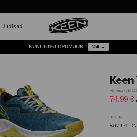
Uudised
KUNI -60% LOPUMÜÜK
Vali →
Keen 
Vienuma kods 10
74,99 €
SUVEKS
Värv:
LEGION