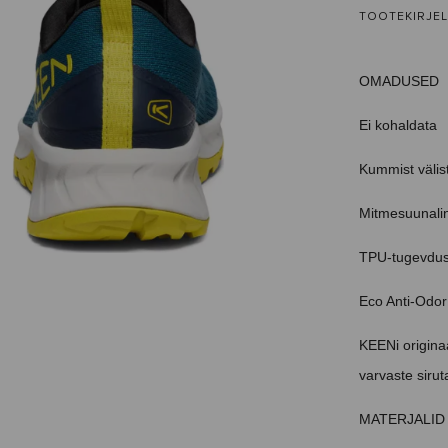
TOOTEKIRJE
OMADUSED
Ei kohaldata
Kummist väli
Mitmesuunalin
TPU-tugevdus
Eco Anti-Odor
KEENi originaa
varvaste siru
MATERJALID