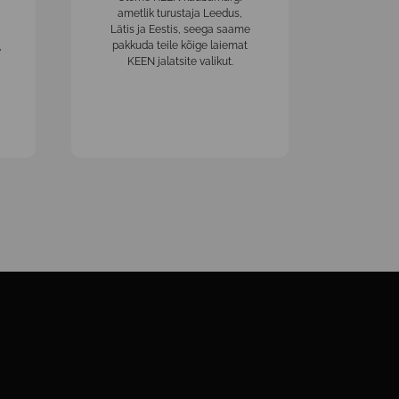
ametlik turustaja Leedus,
Lätis ja Eestis, seega saame
pakkuda teile kõige laiemat
e
KEEN jalatsite valikut.