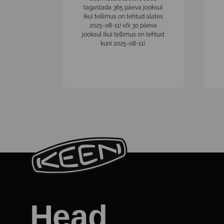
tagastada 365 päeva jooksul
(kui tellimus on tehtud alates
2025-08-11) või 30 päeva
jooksul (kui tellimus on tehtud
kuni 2025-08-11).
Head