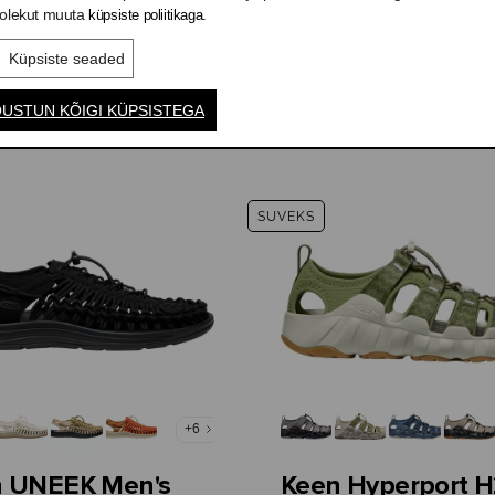
olekut muuta
küpsiste poliitikaga.
Küpsiste seaded
USTUN KÕIGI KÜPSISTEGA
KIRJUTA ARVUSTUS
SUVEKS
+6
 UNEEK Men's
Keen Hyperport H