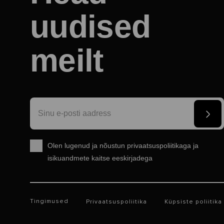
uudised
meilt
Olen lugenud ja nõustun
privaatsuspoliitikaga
ja
isikuandmete kaitse eeskirjadega
Tingimused
Privaatsuspoliitika
Küpsiste poliitika