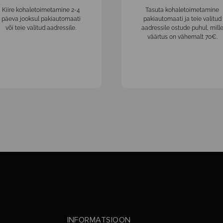
Kiire kohaletoimetamine 2-4
Tasuta kohaletoimetamine
päeva jooksul pakiautomaati
pakiautomaati ja teie valitud
või teie valitud aadressile.
aadressile ostude puhul, mill
väärtus on vähemalt 70€.
INFORMATSIOON