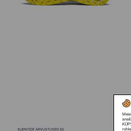
Meie
anal
KÜPS
rohk
KLIENTIDE ARVUSTUSED (0)