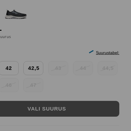
suurus
Suurustabel:
42
42,5
43
44
44,5
46
47
VALI SUURUS