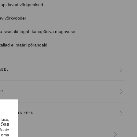
tupidavad võrkpealsed
ev võrkvooder
u-sisetald tagab kauapüsiva mugavuse
tallad ei määri põrandaid
ABEL
FO
OON KOHTA KEEN
luse,
KÕIGI
Saate
e oma