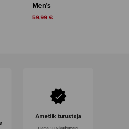
Men's
59,99 €
10
5
Ametlik turustaja
e
Oleme KEEN kaubamärgi