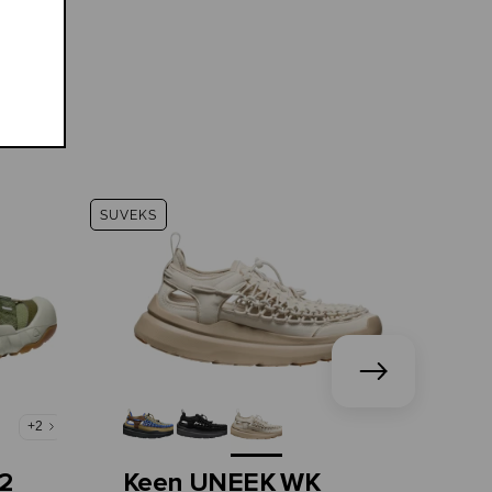
SUVEKS
SUVEK
+2
2
Keen UNEEK WK
Ke