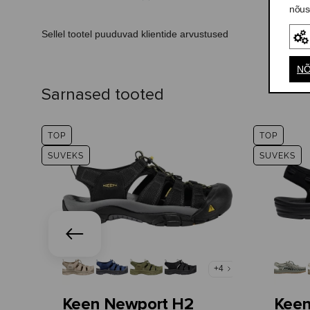
nõus
Sellel tootel puuduvad klientide arvustused
NÕ
Sarnased tooted
TOP
TOP
SUVEKS
SUVEKS
+4
Keen Newport H2
Keen