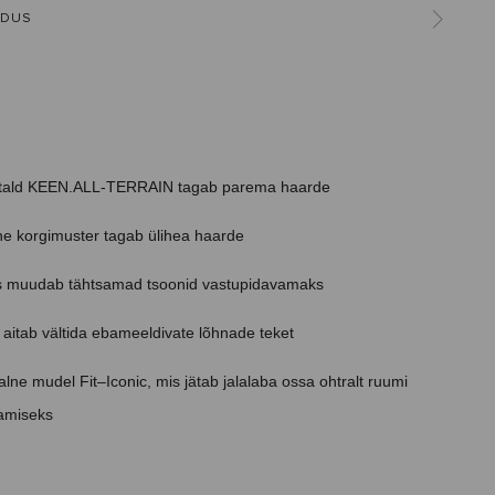
LDUS
stald KEEN.ALL-TERRAIN tagab parema haarde
e korgimuster tagab ülihea haarde
 muudab tähtsamad tsoonid vastupidavamaks
 aitab vältida ebameeldivate lõhnade teket
lne mudel Fit–Iconic, mis jätab jalalaba ossa ohtralt ruumi
tamiseks