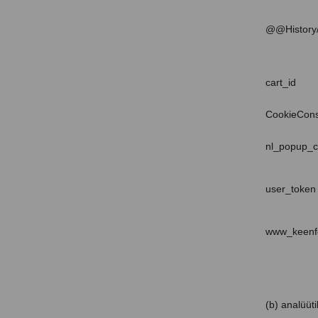
@@History/
cart_id
CookieCon
nl_popup_c
user_token
www_keenf
(b) analüüti