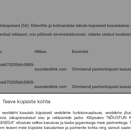
sküpsised (54): Ettevõtte ja kolmandate isikute küpsiseid kasutatakse s
eritud reklaami, mis põhineb sirvimiskäitumisel, näiteks otsitud toode
i
Allikas
Eesmärk
bb670205bfc5869-
soundestlink.com
Omnisend partnerküpsist kasuta
bb670205bfc5869-
soundestlink.com
Omnisend partnerküpsist kasuta
Doubleclick partnerküpsist kasu
Teave küpsiste kohta
iences
google.com
sihtotstarbeliste turunduspakkum
 veebileht kasutab küpsiseid veebilehe funktsionaalsuse, veebilehe jõud
Doubleclick partnerküpsist kasu
üüsi, isikupärastatud sisu ja reklaamide jaoks. Klõpsates "NÕUSTUN 
ts/#
google.com
ISEGA" nõustute sellise kasutuse ja teabe jagamisega meie partneritega. 
sihtotstarbeliste turunduspakkum
em teavet meie küpsiste kasutamise ja partnerite kohta ning samuti saat