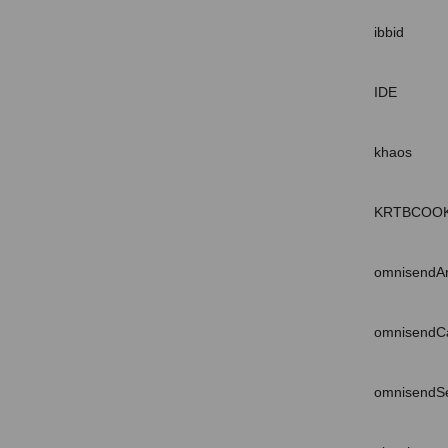
ibbid
IDE
khaos
KRTBCOOK
omnisendA
omnisendCa
omnisendSe