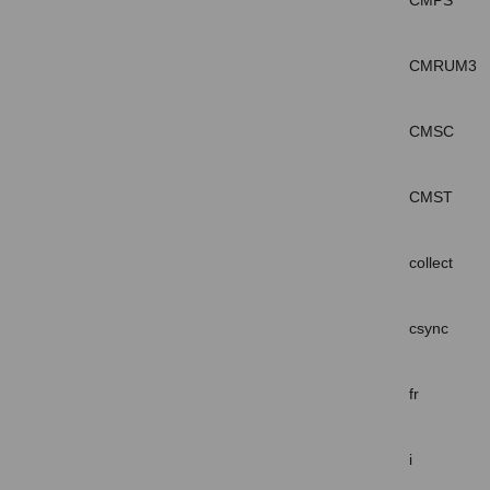
CMPS
CMRUM3
CMSC
CMST
collect
csync
fr
i