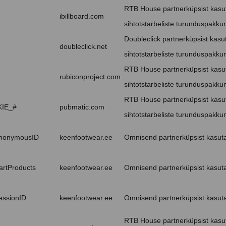
RTB House partnerküpsist kasut
ibillboard.com
sihtotstarbeliste turunduspakkum
Doubleclick partnerküpsist kasu
doubleclick.net
sihtotstarbeliste turunduspakkum
RTB House partnerküpsist kasut
rubiconproject.com
sihtotstarbeliste turunduspakkum
RTB House partnerküpsist kasut
IE_#
pubmatic.com
sihtotstarbeliste turunduspakkum
nonymousID
keenfootwear.ee
Omnisend partnerküpsist kasuta
rtProducts
keenfootwear.ee
Omnisend partnerküpsist kasuta
ssionID
keenfootwear.ee
Omnisend partnerküpsist kasuta
RTB House partnerküpsist kasut