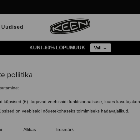
Uudised
KUNI -60% LOPUMÜÜK
Vali →
e poliitika
sutamine:
sed küpsised (6): tagavad veebisaidi funktsionaalsuse, luues kasutajakon
küpsised on veebisaidi nõuetekohaseks toimimiseks hädavajalikud.
i
Allikas
Eesmärk