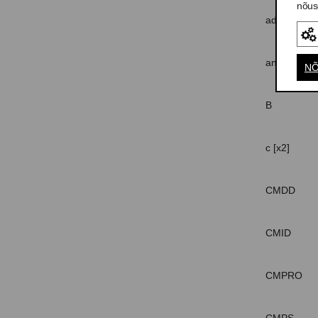
nõus
adx/cm
anj
NÕ
B
c [x2]
CMDD
CMID
CMPRO