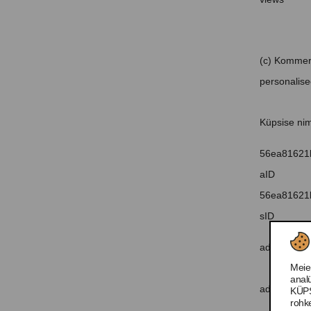
(c) Kommert
personalise
Küpsise nim
56ea81621
aID
56ea81621
sID
ads/ga-aud
Meie
anal
ads/user-lis
KÜPS
rohk