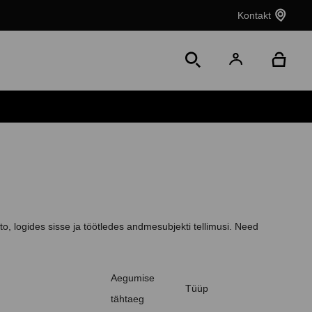
Kontakt
to, logides sisse ja töötledes andmesubjekti tellimusi. Need
Aegumise
Tüüp
tähtaeg