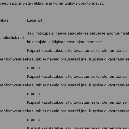
eebisaiti, mõista reklaami ja kommunikatsiooni tõhusust.
likas
Eesmärk
Jälgimisküpsis. Teave saadetakse serverile anonüümsel
oubleclick.net
külastajaid ja jälgivad kasutajate seansse.
Küpsist kasutatakse isiku tuvastamiseks, olenemata selle
eenfootwear.ee
kasutab erinevaid brausereid jne. Küpsiseid kasutataks
e-poes.
Küpsist kasutatakse isiku tuvastamiseks, olenemata selle
eenfootwear.ee
kasutab erinevaid brausereid jne. Küpsiseid kasutataks
e-poes.
Küpsist kasutatakse isiku tuvastamiseks, olenemata selle
eenfootwear.ee
kasutab erinevaid brausereid jne. Küpsiseid kasutataks
e-poes.
Küpsist kasutatakse isiku tuvastamiseks, olenemata selle