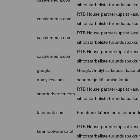
casalemedia.com
sihtotstarbeliste turunduspakkum
RTB House partnerküpsist kasut
casalemedia.com
sihtotstarbeliste turunduspakkum
RTB House partnerküpsist kasut
casalemedia.com
sihtotstarbeliste turunduspakkum
RTB House partnerküpsist kasut
casalemedia.com
sihtotstarbeliste turunduspakkum
google-
Google Analytics küpsist kasutat
analytics.com
seadme ja käitumise kohta.
RTB House partnerküpsist kasut
smartadserver.com
sihtotstarbeliste turunduspakkum
facebook.com
Facebook küpsis on otseturund
RTB House partnerküpsist kasut
keenfootwearx.net
sihtotstarbeliste turunduspakkum