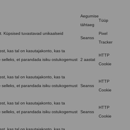
Aegumise
Tüüp
tähtaeg
t. Küpsised tuvastavad unikaalseid
Pixel
Seanss
Tracker
st, kas tal on kasutajakonto, kas ta
HTTP
e selleks, et parandada isiku ostukogemust
2 aastat
Cookie
st, kas tal on kasutajakonto, kas ta
HTTP
e selleks, et parandada isiku ostukogemust
Seanss
Cookie
st, kas tal on kasutajakonto, kas ta
HTTP
e selleks, et parandada isiku ostukogemust
Seanss
Cookie
st, kas tal on kasutajakonto, kas ta