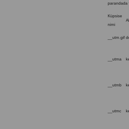
parandada v
Küpsise
Al
nimi
__utm.gif
d
__utma
k
__utmb
k
__utmc
k