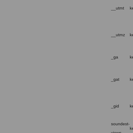
__utmt
k
__utmz
k
_ga
k
_gat
k
_gid
k
soundest-
k
views