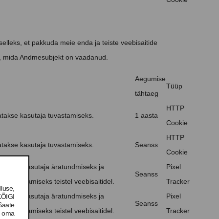
elleks, et pakkuda meie enda ja teiste veebisaitide
tel, mida Andmesubjekt on vaadanud.
Aegumise
Tüüp
tähtaeg
HTTP
takse kasutaja tuvastamiseks.
1 aasta
Cookie
HTTP
takse kasutaja tuvastamiseks.
Seanss
Cookie
tatakse kasutaja äratundmiseks ja
Pixel
Seanss
iste kuvamiseks teistel veebisaitidel.
Tracker
luse,
tatakse kasutaja äratundmiseks ja
Pixel
KÕIGI
Seanss
Saate
iste kuvamiseks teistel veebisaitidel.
Tracker
e oma