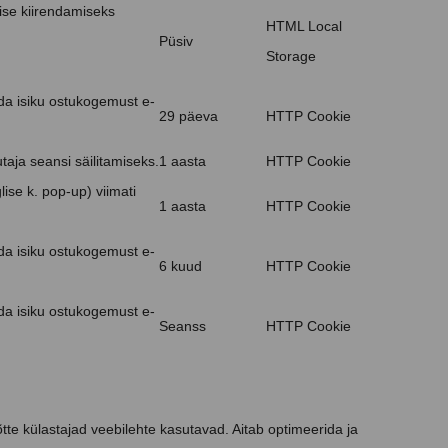
ise kiirendamiseks
HTML Local
Püsiv
Storage
da isiku ostukogemust e-
29 päeva
HTTP Cookie
aja seansi säilitamiseks.
1 aasta
HTTP Cookie
lise k. pop-up) viimati
1 aasta
HTTP Cookie
da isiku ostukogemust e-
6 kuud
HTTP Cookie
da isiku ostukogemust e-
Seanss
HTTP Cookie
õtte külastajad veebilehte kasutavad. Aitab optimeerida ja