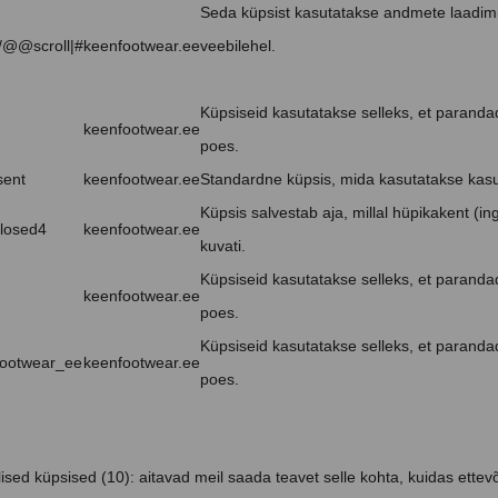
Seda küpsist kasutatakse andmete laadim
@@scroll|#
keenfootwear.ee
veebilehel.
Küpsiseid kasutatakse selleks, et paranda
keenfootwear.ee
poes.
sent
keenfootwear.ee
Standardne küpsis, mida kasutatakse kasut
Küpsis salvestab aja, millal hüpikakent (ing
losed4
keenfootwear.ee
kuvati.
Küpsiseid kasutatakse selleks, et paranda
keenfootwear.ee
poes.
Küpsiseid kasutatakse selleks, et paranda
ootwear_ee
keenfootwear.ee
poes.
lised küpsised (10): aitavad meil saada teavet selle kohta, kuidas ettev