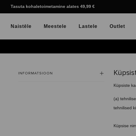
Tasuta kohaletoimetamine alates 49,99 €
Naistēle
Meestele
Lastele
Outlet
Küpsist
INFORMATSIOON
Küpsiste ka
(a) tehnili
tehnilised 
Küpsise nim