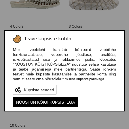
4 Colors
3 Colors
Keen Uneek
Keen Uneek 360
Teave küpsiste kohta
Leather All Gender
Men's
Meie veebileht kasutab küpsiseid veebilehe
funktsionaalsuse, veebilehe jõudluse, analüüsi,
74,99 €
89,99 €
isikupärastatud sisu ja reklaamide jaoks. Klõpsates
"NÕUSTUN KÕIGI KÜPSISEGA" nõustute sellise kasutuse
ja teabe jagamisega meie partneritega. Saate rohkem
teavet meie küpsiste kasutamise ja partnerite kohta ning
samuti saate oma nõusolekut muuta
küpsiste poliitikaga.
UUS
Küpsiste seaded
NÕUSTUN KÕIGI KÜPSISTEGA
10 Colors