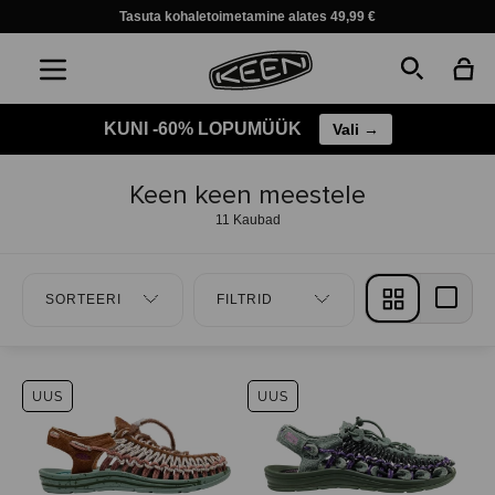
Tasuta kohaletoimetamine alates 49,99 €
KUNI -60% LOPUMÜÜK
Vali →
Keen keen meestele
11 Kaubad
SORTEERI
FILTRID
UUS
UUS