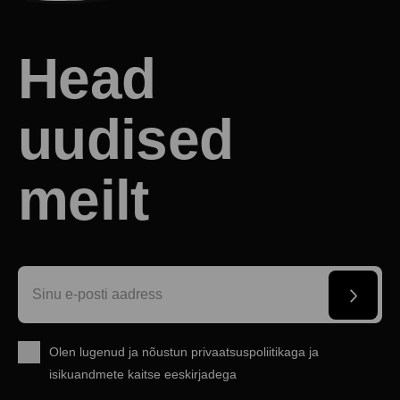
Head
uudised
meilt
Olen lugenud ja nõustun
privaatsuspoliitikaga
ja
isikuandmete kaitse eeskirjadega