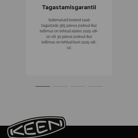
Tagastamisgarantii
K
Sobimatuid tooteid saab
tagastada 365 päeva jooksul (kui
tellimus on tehtud alates 2025-08-
11) või 30 päeva jooksul (kui
tellimus on tehtud kuni 2025-08-
11).