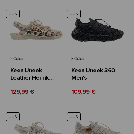
UUS
UUS
2 Colors
3 Colors
Keen Uneek
Keen Uneek 360
Leather Henrik
Men's
Vibskov Collab All
129,99 €
109,99 €
Gender
UUS
UUS