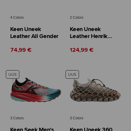
4 Colors
2 Colors
Keen Uneek
Keen Uneek
Leather All Gender
Leather Henrik
Vibskov Collab All
74,99 €
124,99 €
Gender
UUS
UUS
3 Colors
3 Colors
Keen Seek Men's
Keen Uneek 360