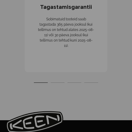
Tagastamisgarantii
K
Sobimatuid tooteid saab
tagastada 365 päeva jooksul (kui
tellimus on tehtud alates 2025-08-
11) või 30 päeva jooksul (kui
tellimus on tehtud kuni 2025-08-
11).