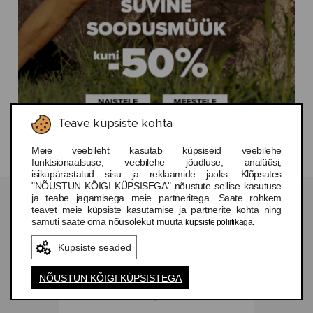
Teave küpsiste kohta
INAKTIIVNE
Meie veebileht kasutab küpsiseid veebilehe
funktsionaalsuse, veebilehe jõudluse, analüüsi,
isikupärastatud sisu ja reklaamide jaoks. Klõpsates
"NÕUSTUN KÕIGI KÜPSISEGA" nõustute sellise kasutuse
ja teabe jagamisega meie partneritega. Saate rohkem
teavet meie küpsiste kasutamise ja partnerite kohta ning
samuti saate oma nõusolekut muuta
küpsiste poliitikaga.
Küpsiste seaded
NÕUSTUN KÕIGI KÜPSISTEGA