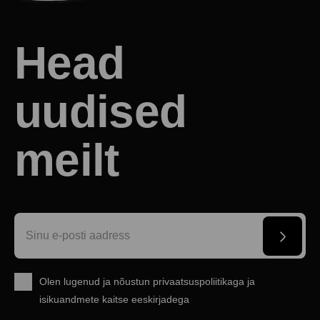
Head
uudised
meilt
Olen lugenud ja nõustun
privaatsuspoliitikaga
ja
isikuandmete kaitse eeskirjadega